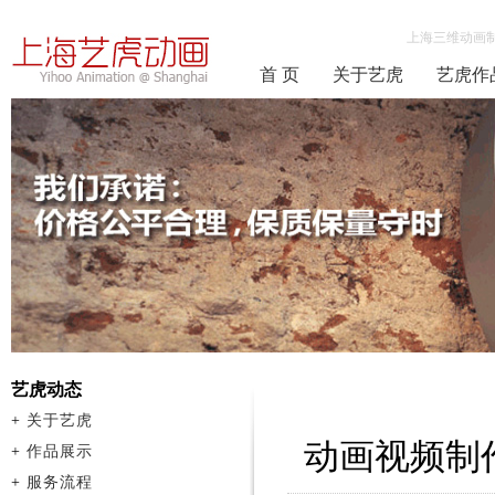
上海三维动画
首 页
关于艺虎
艺虎作
艺虎动态
+
关于艺虎
动画视频制
+
作品展示
+
服务流程