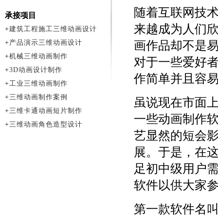
随着互联网技
承接项目
来越成为人们
+
建筑工程施工三维动画设计
+
产品演示三维动画设计
画作品却不是
+
机械三维动画制作
对于一些爱好
+
3D动画设计制作
作简单并且容
+
工业三维动画制作
+
三维动画制作案例
虽说现在市面
+
三维卡通动画短片制作
一些动画制作
+
三维动画角色造型设计
艺显然的短会
展。于是，在
足初中级用户
软件以供大家
第一款软件名叫P