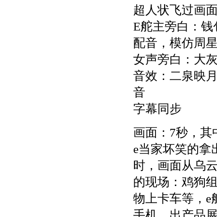
超人状飞过画
E舵主旁白：钱
配音，模仿周
女声旁白：大
音效：二泉映
音
字幕同步
画面：7秒，其
e当家坏笑的拿
时，画面从乌
的现场：鸡狗
物上卡车等，e
手机，出产品展