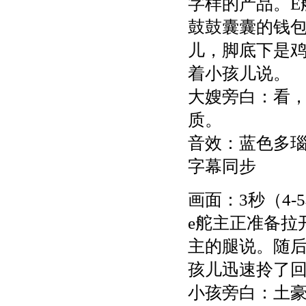
字样的产品。E
鼓鼓囊囊的钱
儿，脚底下是
着小孩儿说。
大嫂旁白：看
质。
音效：蓝色多
字幕同步
画面：3秒（4-
e舵主正准备拉
主的腿说。随
孩儿迅速拎了
小孩旁白：土