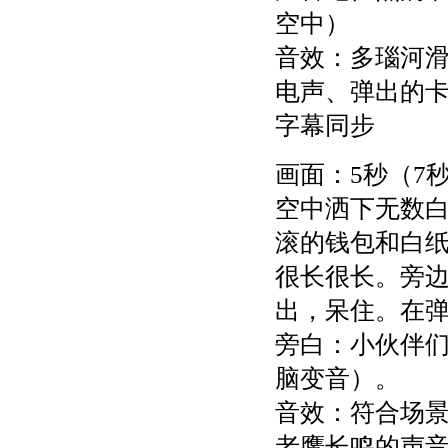
空中）
音效：多瑙河
电声、弹出的
字幕同步
画面：5秒（7
空中洒下无数
滚的钱包和白纸
很长很长。旁
出，呆住。在弹
旁白：小伙伴
脑变音）。
音效：符合场
老鹰长鸣的声