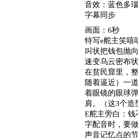
音效：蓝色多
字幕同步
画面：6秒
特写e舵主笑嘻
叫状把钱包抛向
速变乌云密布状
在贫民窟里，
随着逼近）一道
着眼镜的眼球
肩。（这3个造
E舵主旁白：钱
字配音时，要
声音记忆点的