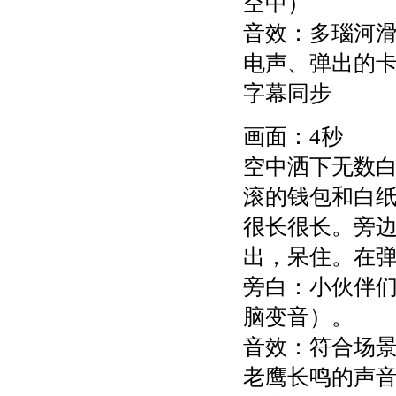
空中）
音效：多瑙河
电声、弹出的
字幕同步
画面：4秒
空中洒下无数
滚的钱包和白纸
很长很长。旁
出，呆住。在弹
旁白：小伙伴
脑变音）。
音效：符合场
老鹰长鸣的声