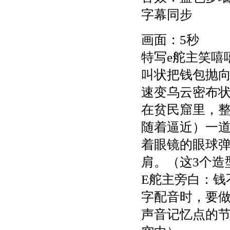
字幕同步
画面：5秒
特写e舵主笑嘻
叫状把钱包抛向
速变乌云密布状
在贫民窟里，
随着逼近）一道
着眼镜的眼球
肩。（这3个造
E舵主旁白：钱
字配音时，要
声音记忆点的