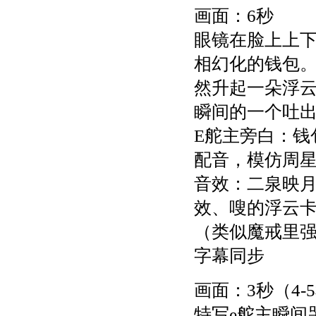
画面：6秒
眼镜在脸上上
相幻化的钱包。
然升起一朵浮云
瞬间的一个吐
E舵主旁白：钱
配音，模仿周
音效：二泉映
效、嗖的浮云
（类似魔戒里
字幕同步
画面：3秒（4-
特写e舵主瞬间