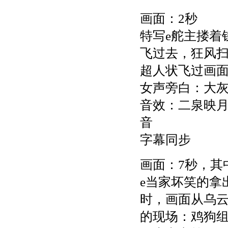
画面：2秒
特写e舵主搂着
飞过去，狂风扫
超人状飞过画
女声旁白：大
音效：二泉映
音
字幕同步
画面：7秒，其
e当家坏笑的拿
时，画面从乌
的现场：鸡狗