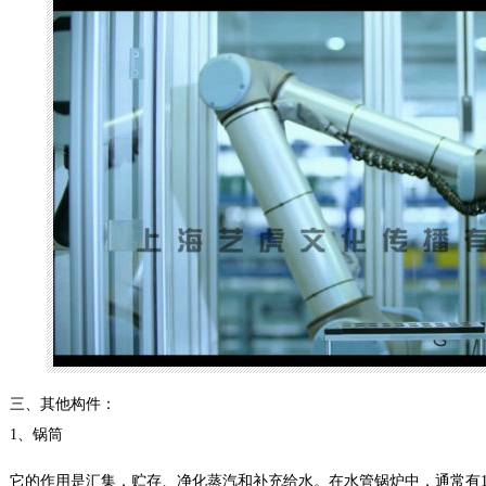
三、其他构件：
1、锅筒
它的作用是汇集，贮存、净化蒸汽和补充给水。在水管锅炉中，通常有1~