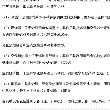
空气预热器、烟风道及炉墙、构架等组成。
（1） 炉膛：是由炉墙和水冷壁转成的供燃料燃烧的，燃料在该空间内
（2）燃烧器：位于炉膛四角或墙壁上，其作用是把燃料和空气以一定
混合以保证燃料及时着火和迅速完全地燃烧。
分直流燃烧器和旋流燃烧器两种基本类型。
（3）空气预热器：位于锅炉尾部烟道，其作用是利用烟气余热加热燃
低排烟温度，而且对于强化炉内燃烧、提高燃
烧的经济性、干燥和输送煤粉都是有利的。锅炉效率可提高2%左右。
（4）烟风道：是由炉墙、部分受热面管道及包墙管等组成的管道，用
热量交换，分为水平烟道和尾部烟道。辅助设
备辅助设备包括通风设备（送、引风机）、燃料运输设备、制粉系统、