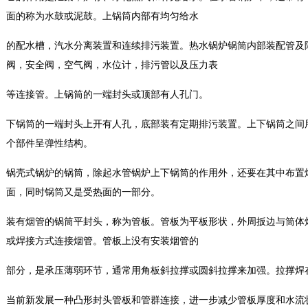
面的称为水鼓或泥鼓。上锅筒内部有均匀给水
的配水槽，汽水分离装置和连续排污装置。热水锅炉锅筒内部装配管及
阀，安全阀，空气阀，水位计，排污管以及压力表
等连接管。上锅筒的一端封头或顶部有人孔门。
下锅筒的一端封头上开有人孔，底部装有定期排污装置。上下锅筒之间用
个部件呈弹性结构。
锅壳式锅炉的锅筒，除起水管锅炉上下锅筒的作用外，还要在其中布置
面，同时锅筒又是受热面的一部分。
装有烟管的锅筒平封头，称为管板。管板为平板形状，外周扳边与筒体
或焊接方式连接烟管。管板上没有安装烟管的
部分，是承压薄弱环节，通常用角板斜拉撑或圆斜拉撑来加强。拉撑焊
当前新发展一种凸形封头管板和管群连接，进一步减少管板厚度和水流