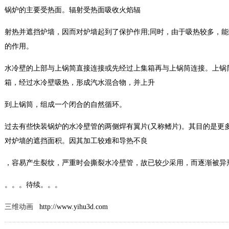
锅炉的主要受热面。辐射受热面吸收火焰辐
射热并遮挡炉墙，因而对炉墙起到了保护作用;同时，由于吸热较多，
的作用。
水冷壁的上部与上锅简直接连接或先经过上集箱再与上锅筒连接。上锅
箱，经过水冷壁吸热，形成汽水混合物，并上升
到上锅筒，组成一个闭合的自然循环。
过去有些快装锅炉的水冷壁管的两侧焊有翼片(又称鳍片)。其目的是更
对炉墙的遮挡面积。因其加工较难和导热不良
，容易产生裂纹，严重时会撕裂水冷壁管，故已较少采用，而逐渐被异
。。。待续。。。
三维动画
http://www.yihu3d.com