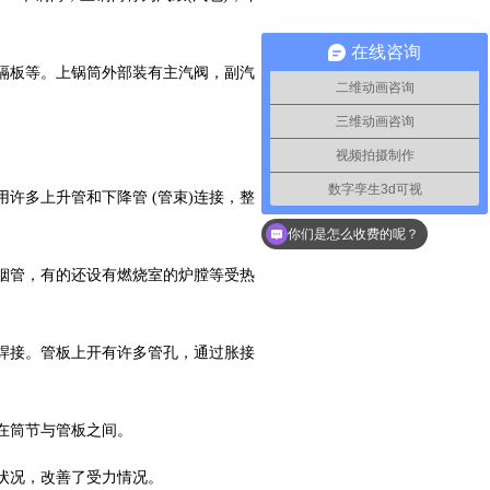
在线咨询
隔板等。上锅筒外部装有主汽阀，副汽
二维动画咨询
三维动画咨询
视频拍摄制作
数字孪生3d可视
许多上升管和下降管 (管束)连接，整
你们是怎么收费的呢？
烟管，有的还设有燃烧室的炉膛等受热
焊接。管板上开有许多管孔，通过胀接
在筒节与管板之间。
状况，改善了受力情况。