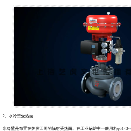
2、水冷壁受热面
水冷壁是布置在炉膛四周的辐射受热面。在工业锅炉中一般用朽φ51×3~φ6