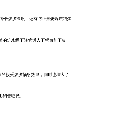
能降低炉膛温度，还有防止燃烧煤层结焦
筒的炉水经下降管迸人下锅筒和下集
多的接受炉膛辐射热量，同时也增大了
形钢管取代。