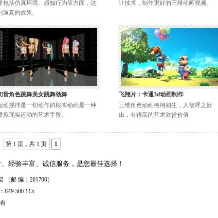
要包括仿真环境、感知行为等方面，达
计技术，制作更好的三维动画视频。
到逼真的效果。
初音角色跳舞美女跳舞劲舞
飞翔片：卡通3d动画制作
运动规律是一切动作的根本动画是一种
三维角色动画栩栩如生，人物呼之欲
模拟现实运动的艺术手段。
出，有很高的艺术欣赏价值
第 1 页，共 1 页
1
计、经验丰富、诚信服务，是您最佳选择！
（邮 编：201700）
849 500 115
有