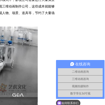
视三维动画制作公司，这些成本就能够
成人物、场景、道具等，节约了大量场
在线咨询
二维动画咨询
三维动画咨询
视频拍摄制作
数字孪生3d可视
如何联系你们