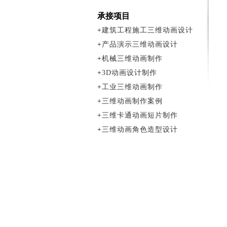
承接项目
+
建筑工程施工三维动画设计
+
产品演示三维动画设计
+
机械三维动画制作
+
3D动画设计制作
+
工业三维动画制作
+
三维动画制作案例
+
三维卡通动画短片制作
+
三维动画角色造型设计