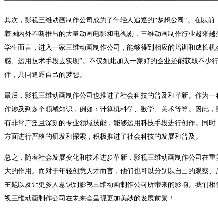
其次，影视三维动画制作公司成为了年轻人追逐的“梦想公司”。在以前
着国内外不断推出的大量动画电影和电视剧，三维动画制作行业越来越
学生而言，进入一家三维动画制作公司，能够得到相应的培训和成长机
感、运用技术手段去实现”。不仅如此加入一家好的企业还能获取不少
伴，共同追逐自己的梦想。
最后，影视三维动画制作公司也推进了社会科技的普及和革新。作为一
作涉及到多个领域知识，例如：计算机科学、数学、美术等等。因此，
有非常广泛且深刻的专业领域技能，能够运用科技手段进行创作。同时
方面进行严格的研发和探索，积极推进了社会科技的发展和普及。
总之，随着社会发展变化和技术进步革新，影视三维动画制作公司在重
大的作用。而对于年轻创意人才而言，他们也可以分别以自己的观察、
主题以及让更多人意识到影视三维动画制作公司所带来的影响。我们相
视三维动画制作公司在未来会呈现更加美妙的发展前景！